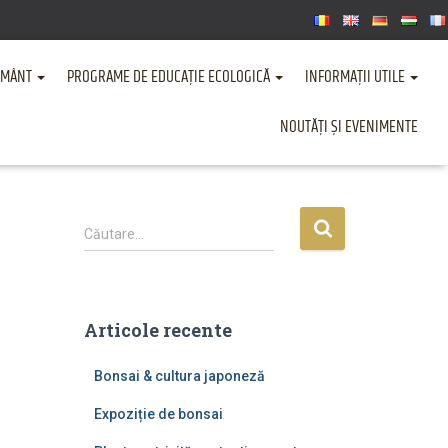
ȚĂMÂNT
PROGRAME DE EDUCAȚIE ECOLOGICĂ
INFORMAȚII UTILE
NOUTĂȚI ȘI EVENIMENTE
C
Căutare…
a
u
t
ă
Articole recente
d
u
Bonsai & cultura japoneză
p
ă
Expoziție de bonsai
: