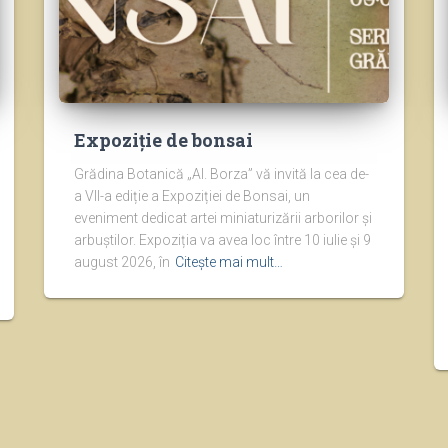
Expoziție de bonsai
Grădina Botanică „Al. Borza” vă invită la cea de-
a VII-a ediție a Expoziției de Bonsai, un
eveniment dedicat artei miniaturizării arborilor și
arbuștilor. Expoziția va avea loc între 10 iulie și 9
august 2026, în
Citește mai mult…