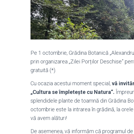
Pe 1 octombrie, Grădina Botanică „Alexandru 
prin organizarea „Zilei Porților Deschise” pent
gratuită (*).
Cu ocazia acestui moment special,
vă invită
„Cultura se împletește cu Natura”.
Împreun
splendidele plante de toamnă din Grădina Bota
octombrie este la intrarea în grădină, la orel
vă avem alături!
De asemenea, vă informăm că programul de vizi