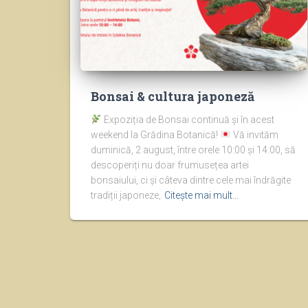
Bonsai & cultura japoneză
Expoziția de Bonsai continuă și în acest
weekend la Grădina Botanică!
Vă invităm
duminică, 2 august, între orele 10:00 și 14:00, să
descoperiți nu doar frumusețea artei
bonsaiului, ci și câteva dintre cele mai îndrăgite
tradiții japoneze,
Citește mai mult…