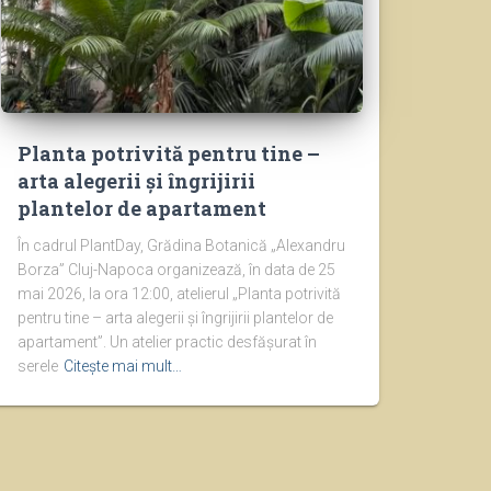
Planta potrivită pentru tine –
arta alegerii și îngrijirii
plantelor de apartament
În cadrul PlantDay, Grădina Botanică „Alexandru
Borza” Cluj-Napoca organizează, în data de 25
mai 2026, la ora 12:00, atelierul „Planta potrivită
pentru tine – arta alegerii și îngrijirii plantelor de
apartament”. Un atelier practic desfășurat în
serele
Citește mai mult…