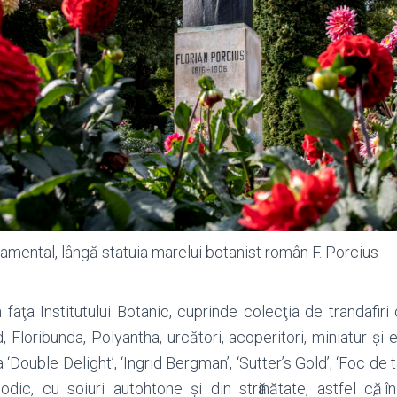
namental, lângă statuia marelui botanist român F. Porcius
n faţa Institutului Botanic, cuprinde colecţia de trandafiri
, Floribunda, Polyantha, urcători, acoperitori, miniatur şi
 ‘Double Delight’, ‘Ingrid Bergman’, ‘Sutter’s Gold’, ‘Foc de t
riodic, cu soiuri autohtone și din strӑinătate, astfel cӑ,