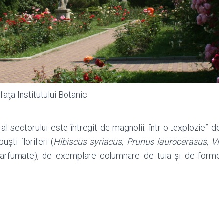
 faţa Institutului Botanic
al sectorului este întregit de magnolii, într-o
„
explozie
”
de
uşti floriferi (
Hibiscus syriacus
,
Prunus laurocerasus
,
V
 parfumate), de exemplare columnare de tuia şi de for