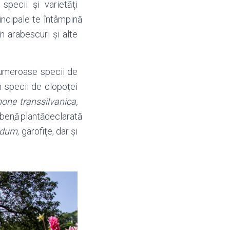
pecii şi varietăţi
incipale te întâmpinӑ
n arabescuri și alte
 numeroase specii de
im specii de clopoței
ne transsilvanica,
nӑ, plantӑ declaratӑ
edum
, garofiţe, dar și