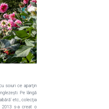
 cu soiuri ce aparţin
 englezeşti. Pe lângă
abără’ etc., colecţia
 în 2013 s-a creat o