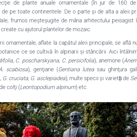
ecţie de plante anuale ornamentale (în jur de 160 de s
e de pe toate continentele. De o parte și de alta a aleii pr
dale, frumos meșteșugite de mâna arhitectului peisagist î
 create cu ajutorul plantelor de mozaic.
rii ornamentale, aflate la capătul aleii principale, se află
botanice ce se cultivă în alpinarii şi stâncării. Aici întâln
olia, C. poscharskyana, C. persicifolia
), anemone (
Anemo
A. scabiosa
), genţiane (
Gentiana lutea
sau ghinţura galbe
,
G. cruciata, G. asclepiadea
), multe specii și varietӑţi de
S
de colţi (
Leontopodium alpinum
) etc.