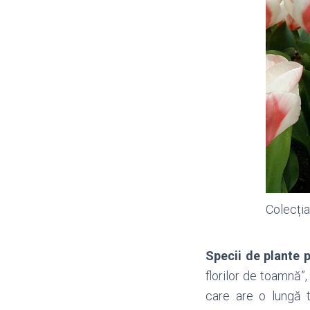
Colecția
Specii de plante 
florilor de toamnă
”
care are o lungă tr