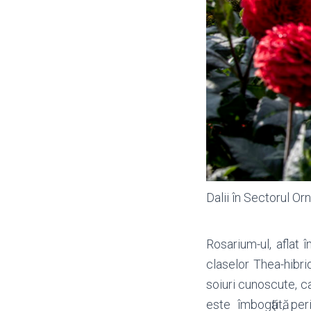
Dalii în Sectorul Or
Rosarium-ul, aflat î
claselor Thea-hibrid
soiuri cunoscute, ca
este îmbogӑţitӑ, pe