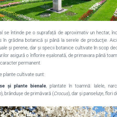
l se întinde pe o suprafață de aproximativ un hectar, în
 în grădina botanică şi până la serele de producţie. Aici
uale şi perene, dar şi specii botanice cultivate ȋn scop de
rurilor asigură o înflorire eșalonată, de primavara până toam
caracter permanent.
e plante cultivate sunt:
se şi plante bienale
, plantate în toamnă: lalele, nar
m
), brândușe de primăvară (
Crocus
), dar şi panseluţe, flori