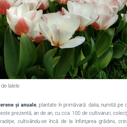
 de lalele
perene şi anuale
, plantate în primăvară: dalia, numită pe
, este prezentă, an de an, cu cca. 100 de cultivaruri, colec
adiţie, cultivându-se încă de la înfiinţarea grădinii, crini