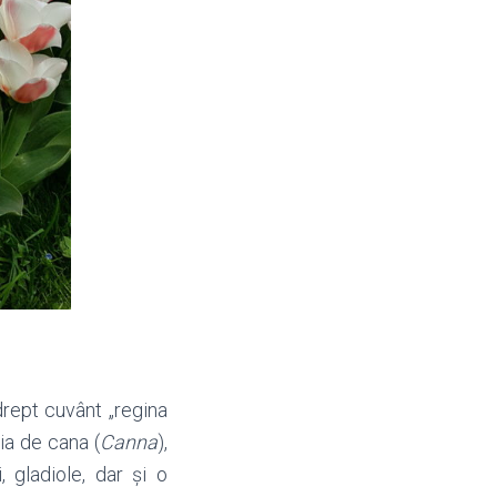
 drept cuvânt
„
regina
ția de cana (
Canna
),
, gladiole, dar şi o