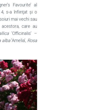
ner’s Favourite’ al
, s-a înfiinţat şi o
e soiuri mai vechi sau
le acestora, care au
llica
’Officinalis’ –
 alba
’Amelia’,
Rosa