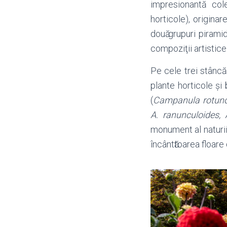
impresionantă col
horticole), originar
douӑ grupuri pirami
compoziţii artistice
Pe cele trei stâncă
plante horticole şi 
(
Campanula rotundif
A. ranunculoides, 
monument al naturii
încântӑtoarea floare 