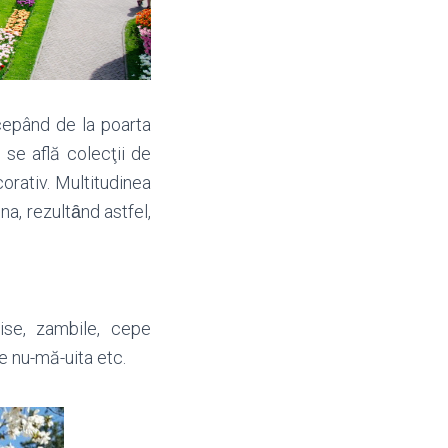
cepând de la poarta
 se află colecţii de
corativ. Multitudinea
na, rezultȃnd astfel,
cise, zambile, cepe
 de nu-mă-uita etc.