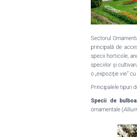
Sectorul Ornamenta
principală de acces
specii horticole, an
speciilor şi cultiva
o
„
expoziţie vie
”
cu 
Principalele tipuri d
Specii de bulboa
ornamentale (
Alliu