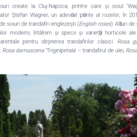
iuri create la Cluj-Napoca, printre care și soiul ’Wag
ator Ștefan Wagner, un adevӑrat pӑrinte al rozelor; în 2014
e soiuri de trandafiri englezeşti (
English roses
). Alӑturi d
ilor moderni, întâlnim și specii și varietӑţi horticole a
arentale pentru obţinerea trandafirilor clasici:
Rosa ga
,
Rosa damascena
’Triginipetala’ – trandafirul de ulei,
Rosa