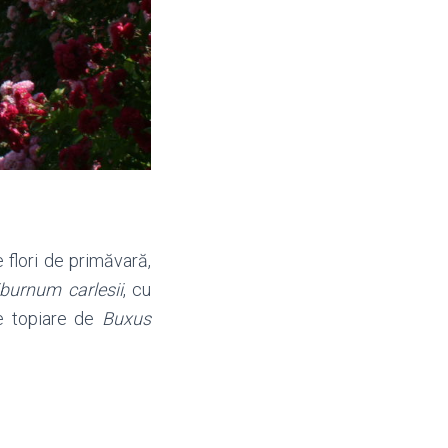
 flori de primăvară,
iburnum carlesii
, cu
me topiare de
Buxus