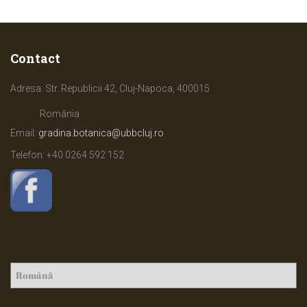
Contact
Adresa: Str. Republicii 42, Cluj-Napoca, 400015
România
Email:
gradina.botanica@ubbcluj.ro
Telefon: +40
0264 592 152
A
l
e