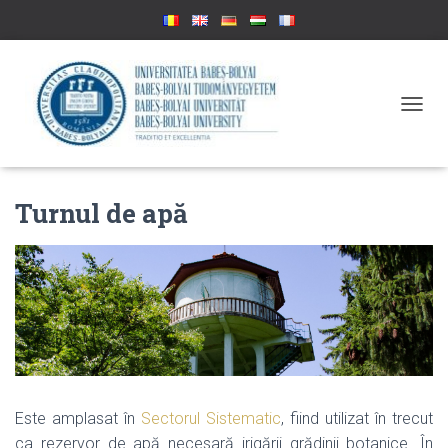
C
O
M
U
T
Turnul de apă
Ă
N
A
V
I
G
A
R
E
A
Este amplasat în
Sectorul Sistematic
, fiind utilizat în trecut
ca rezervor de apă necesară irigării grădinii botanice. În