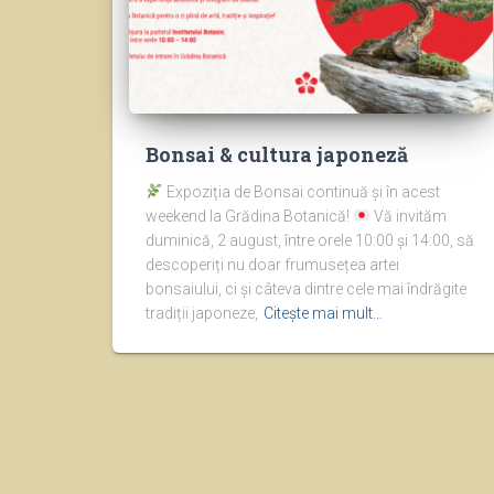
Bonsai & cultura japoneză
Expoziția de Bonsai continuă și în acest
weekend la Grădina Botanică!
Vă invităm
duminică, 2 august, între orele 10:00 și 14:00, să
descoperiți nu doar frumusețea artei
bonsaiului, ci și câteva dintre cele mai îndrăgite
tradiții japoneze,
Citește mai mult…