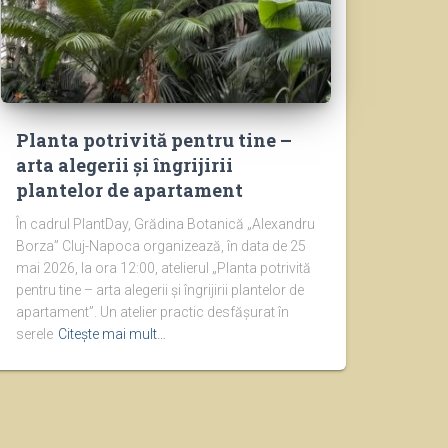
Planta potrivită pentru tine –
arta alegerii și îngrijirii
plantelor de apartament
În cadrul PlantDay, Grădina Botanică „Alexandru
Borza” Cluj-Napoca organizează, în data de 25
mai 2026, la ora 12:00, atelierul „Planta potrivită
pentru tine – arta alegerii și îngrijirii plantelor de
apartament”. Un atelier practic desfășurat în
serele
Citește mai mult…