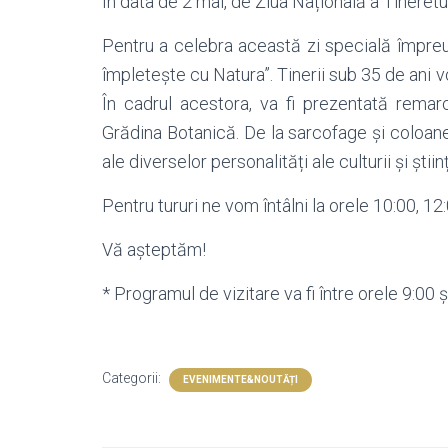
În data de 2 mai, de Ziua Națională a Tineret
Pentru a celebra această zi specială împreu
împletește cu Natura”. Tinerii sub 35 de ani v
În cadrul acestora, va fi prezentată remar
Grădina Botanică. De la sarcofage și coloan
ale diverselor personalități ale culturii și ști
Pentru tururi ne vom întâlni la orele 10:00, 12:
Vă așteptăm!
* Programul de vizitare va fi între orele 9:00 ș
Categorii:
EVENIMENTE&NOUTĂȚI