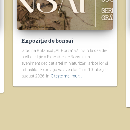
Expoziție de bonsai
Grădina Botanică „Al. Borza” vă invită la cea de-
a VII-a ediție a Expoziției de Bonsai, un
eveniment dedicat artei miniaturizării arborilor și
arbuștilor. Expoziția va avea loc între 10 iulie și 9
august 2026, în
Citește mai mult…