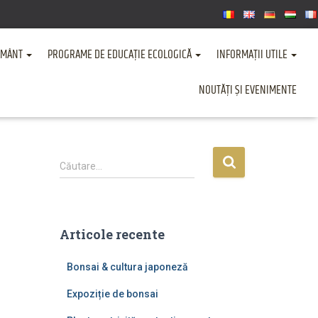
ȚĂMÂNT
PROGRAME DE EDUCAȚIE ECOLOGICĂ
INFORMAȚII UTILE
NOUTĂȚI ȘI EVENIMENTE
C
Căutare…
a
u
t
ă
Articole recente
d
u
Bonsai & cultura japoneză
p
ă
Expoziție de bonsai
: