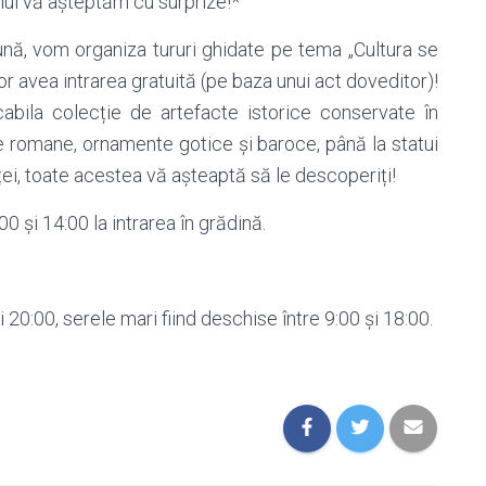
ului vă așteptăm cu surprize!*
nă, vom organiza tururi ghidate pe tema „Cultura se
or avea intrarea gratuită (pe baza unui act doveditor)!
cabila colecție de artefacte istorice conservate în
e romane, ornamente gotice și baroce, până la statui
inței, toate acestea vă așteaptă să le descoperiți!
00 și 14:00 la intrarea în grădină.
i 20:00, serele mari fiind deschise între 9:00 și 18:00.