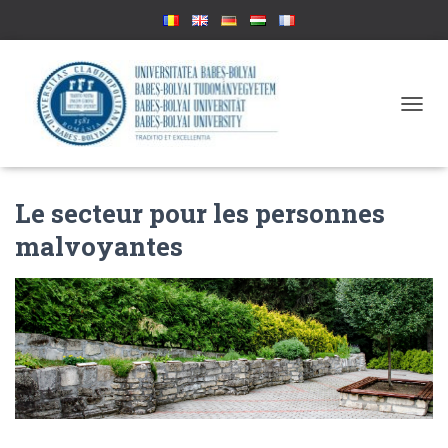
D
É
P
L
I
Le secteur pour les personnes
E
R
malvoyantes
L
A
N
A
V
I
G
A
T
I
O