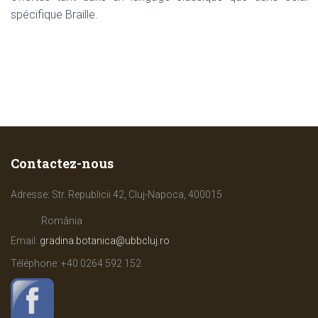
spécifique Braille.
Contactez-nous
Adresse: Str. Republicii 42, Cluj-Napoca, 400015
România
Email:
gradina.botanica@ubbcluj.ro
Téléphone: +40
0264 592 152