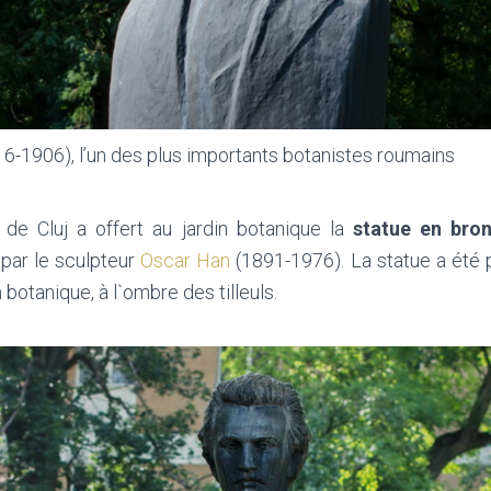
16-1906), l’un des plus importants botanistes roumains
 de Cluj a offert au jardin botanique la
statue en bro
 par le sculpteur
Oscar Han
(1891-1976). La statue a été 
 botanique, à l`ombre des tilleuls.