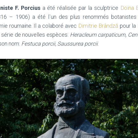
niste F. Porcius
a été réalisée par la sculptrice
Doina 
16 – 1906) a été l`un des plus renommés botanistes
émie roumaine. Il a colaboré avec
Dimitrie Brândză
pour la 
ne série de nouvelles espèces:
Heracleum carpaticum, Cent
 son nom:
Festuca porcii, Saussurea porcii
.