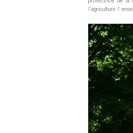
protectrice de la 
l`agriculture: l` e