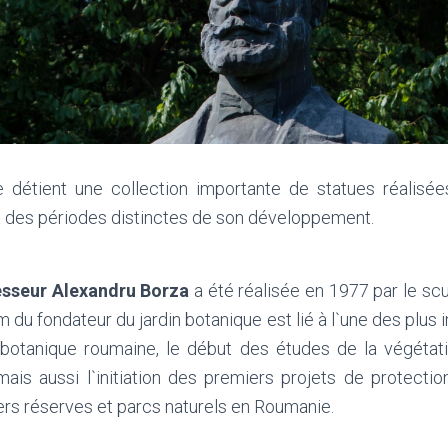
e détient une collection importante de statues réalisée
t des périodes distinctes de son développement.
esseur Alexandru Borza
a été réalisée en 1977 par le sc
 du fondateur du jardin botanique est lié à l`une des plu
 botanique roumaine, le début des études de la végéta
mais aussi l`initiation des premiers projets de protectio
ers réserves et parcs naturels en Roumanie.