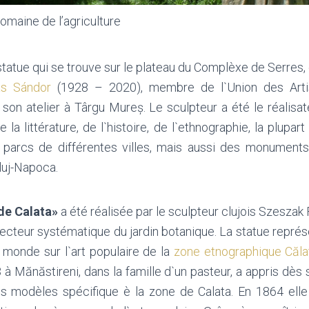
omaine de l’agriculture
tatue qui se trouve sur le plateau du Complèxe de Serres, e
ás Sándor
(1928 – 2020), membre de l`Union des Artis
 son atelier à Târgu Mureș. Le sculpteur a été le réalis
 la littérature, de l`histoire, de l`ethnographie, la plupa
parcs de différentes villes, mais aussi des monuments
luj-Napoca.
de Calata»
a été réalisée par le sculpteur clujois Szesza
secteur systématique du jardin botanique. La statue repré
du monde sur l`art populaire de la
zone etnographique Căla
 à Mănăstireni, dans la famille d`un pasteur, a appris dès 
s modèles spécifique è la zone de Calata. En 1864 elle