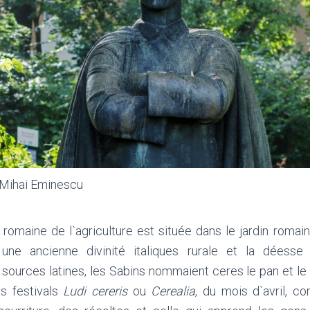
 Mihai Eminescu
romaine de l`agriculture est située dans le jardin romain
re une ancienne divinité italiques rurale et la déess
ources latines, les Sabins nommaient ceres le pan et le 
es festivals
Ludi cereris
ou
Cerealia
, du mois d`avril, 