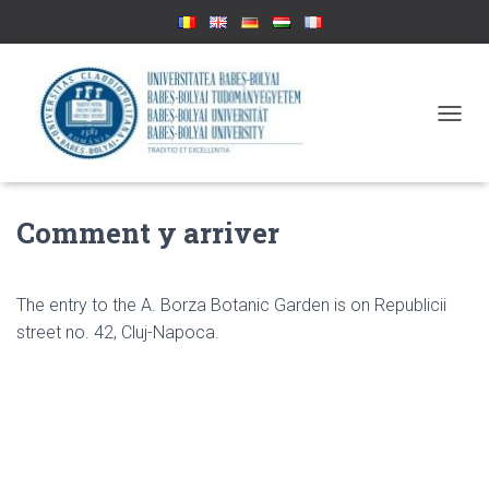
D
É
P
L
I
Comment y arriver
E
R
L
A
The entry to the A. Borza Botanic Garden is on Republicii
N
street no. 42, Cluj-Napoca.
A
V
I
G
A
T
I
O