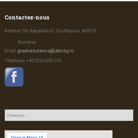
Contactez-nous
Adresse: Str. Republicii 42, Cluj-Napoca, 400015
România
Email:
gradina.botanica@ubbcluj.ro
Téléphone: +40
0264 592 152
C
h
o
i